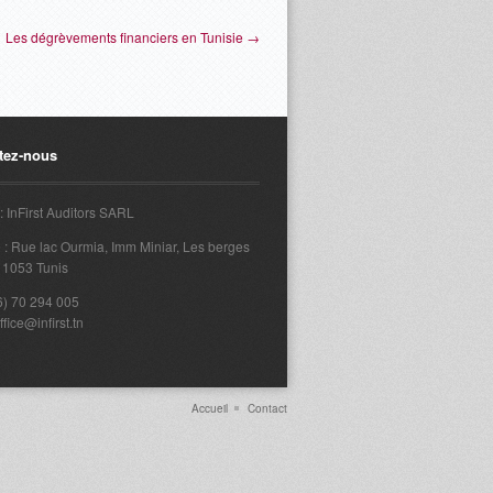
Les dégrèvements financiers en Tunisie →
tez-nous
: InFirst Auditors SARL
 : Rue lac Ourmia, Imm Miniar, Les berges
– 1053 Tunis
16) 70 294 005
ffice@infirst.tn
Accueil
Contact