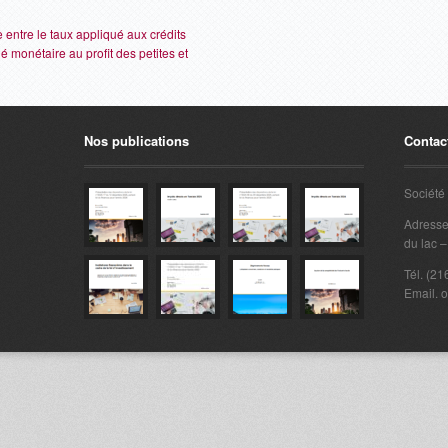
e entre le taux appliqué aux crédits
 monétaire au profit des petites et
Nos publications
Contac
Société 
Adresse
du lac 
Tél. (2
Email. o