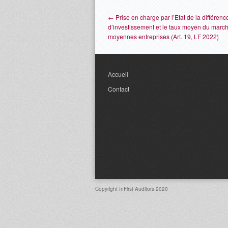
← Prise en charge par l’Etat de la différenc
d’investissement et le taux moyen du marché
moyennes entreprises (Art. 19, LF 2022)
Accueil
Contact
Copyright InFirst Auditors 2020