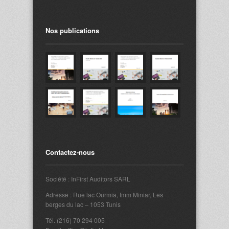
Nos publications
Contactez-nous
Société : InFirst Auditors SARL
Adresse : Rue lac Ourmia, Imm Miniar, Les
berges du lac – 1053 Tunis
Tél. (216) 70 294 005